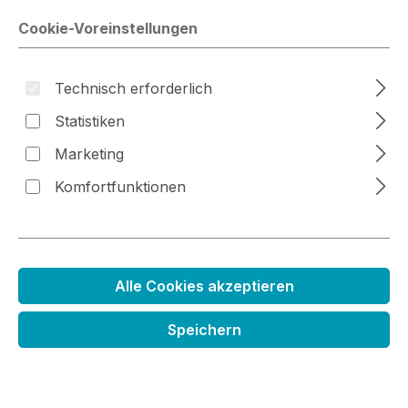
Cookie-Voreinstellungen
Bildergalerie überspringen
Technisch erforderlich
Statistiken
Marketing
Komfortfunktionen
Alle Cookies akzeptieren
Allrounder Farbkissen gelb
Speichern
Regulärer Preis:
1,99 €
Preise inkl. MwSt. zzgl. Versandkosten