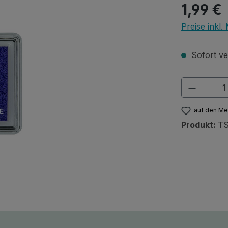
Regulärer Pr
1,99 €
Preise inkl
Sofort ver
Produkt
auf den Me
Produkt:
TS