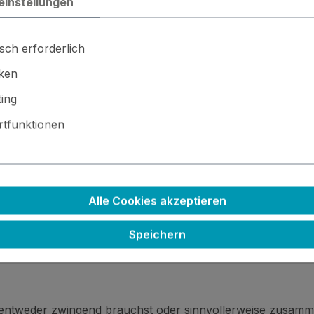
einstellungen
sch erforderlich
iken
ing
tfunktionen
 · ⚙️ Kleinteile / scharfe Kanten · 🚫🍴 Nicht essbar
Alle Cookies akzeptieren
Speichern
 entweder zwingend brauchst oder sinnvollerweise zusamm