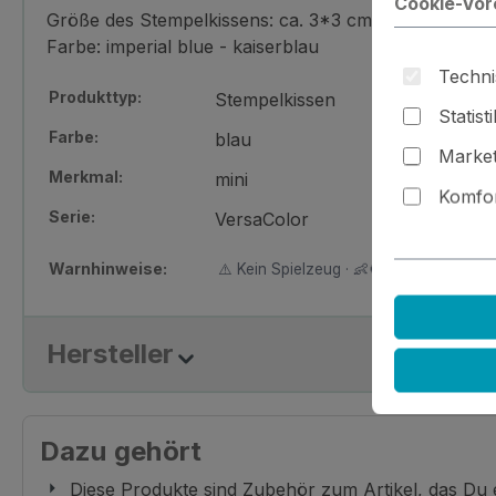
Cookie-Vor
Größe des Stempelkissens: ca. 3*3 cm
Farbe: imperial blue - kaiserblau
Techni
Produkttyp:
Stempelkissen
Statist
Farbe:
blau
Market
Merkmal:
mini
Komfor
Serie:
VersaColor
Warnhinweise:
⚠️ Kein Spielzeug · 👶🚫 Nicht für Kinder
Hersteller
Dazu gehört
Diese Produkte sind Zubehör zum Artikel, das Du