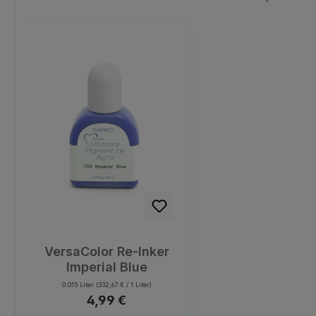
Produktgalerie überspringen
VersaColor Re-Inker
Imperial Blue
0.015 Liter
(332,67 € / 1 Liter)
Regulärer Preis:
4,99 €