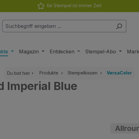
für Stempel ist immer Zeit
ukte
Magazin
Entdecken
Stempel-Abo
Mar
Produkte
Stempelkissen
VersaColor
Du bist hier
 Imperial Blue
Allrou