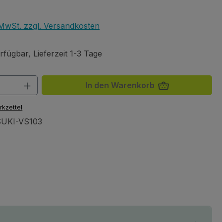
eis:
. MwSt. zzgl. Versandkosten
fügbar, Lieferzeit 1-3 Tage
 Anzahl: Gib den gewünschten Wert ein 
In den Warenkorb
rkzettel
UKI-VS103