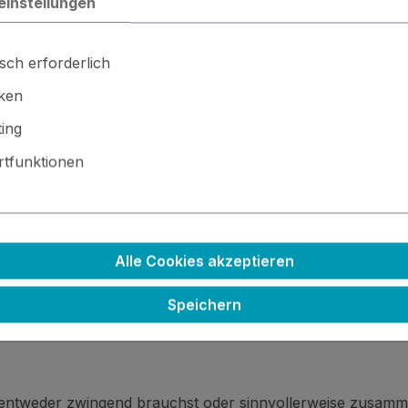
einstellungen
sch erforderlich
iken
ing
tfunktionen
 · ⚙️ Kleinteile / scharfe Kanten · 🚫🍴 Nicht essbar
Alle Cookies akzeptieren
Speichern
 entweder zwingend brauchst oder sinnvollerweise zusamm