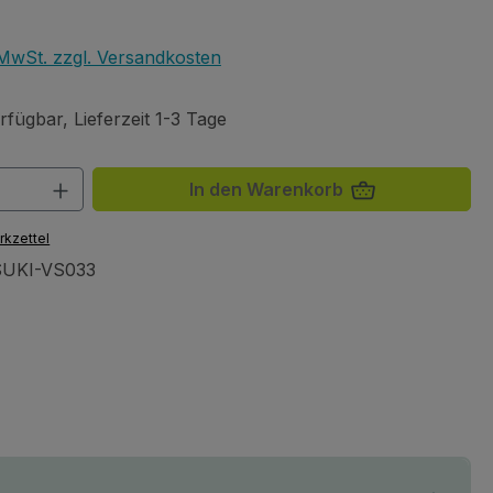
eis:
. MwSt. zzgl. Versandkosten
fügbar, Lieferzeit 1-3 Tage
 Anzahl: Gib den gewünschten Wert ein 
In den Warenkorb
rkzettel
UKI-VS033