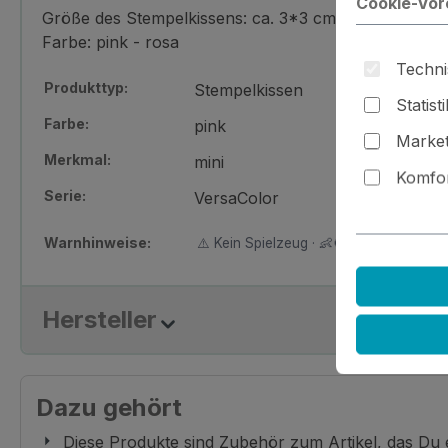
Cookie-Vor
Größe des Stempelkissens: ca. 3*3 cm
Farbe: pink - rosa
Techni
Produkttyp:
Stempelkissen
Statist
Farbe:
pink
Market
Merkmal:
mini
Komfor
Serie:
VersaColor
Warnhinweise:
⚠️ Kein Spielzeug · 👶🚫 Nicht für Kinder
Hersteller
Dazu gehört
Diese Produkte sind Zubehör zum Artikel, das Du