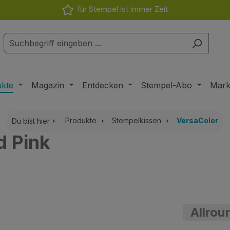
für Stempel ist immer Zeit
ukte
Magazin
Entdecken
Stempel-Abo
Mar
Produkte
Stempelkissen
VersaColor
Du bist hier
d Pink
Allrou