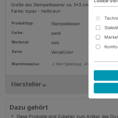
Cookie-Vor
Größe des Stempelkissens: ca. 3*3 cm
Farbe: topaz - hellbraun
Techni
Produkttyp:
Stempelkissen
Statist
Farbe:
sand
Market
Merkmal:
mini
Komfor
Serie:
VersaColor
Warnhinweise:
⚠️ Kein Spielzeug · 👶🚫 Nicht für Kinder
Hersteller
Dazu gehört
Diese Produkte sind Zubehör zum Artikel, das Du