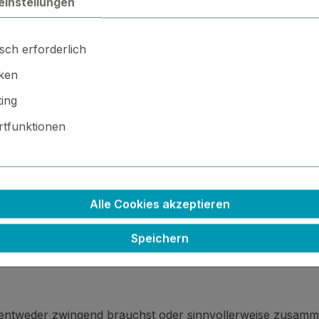
einstellungen
sch erforderlich
iken
ing
tfunktionen
 · ⚙️ Kleinteile / scharfe Kanten · 🚫🍴 Nicht essbar
Alle Cookies akzeptieren
Speichern
 entweder zwingend brauchst oder sinnvollerweise zusamm