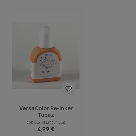
Produktgalerie überspringen
VersaColor Re-Inker
Topaz
0.015 Liter
(332,67 € / 1 Liter)
Regulärer Preis:
4,99 €