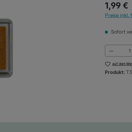
Regulärer Pr
1,99 €
Preise inkl
Sofort ver
Produkt
auf den Me
Produkt:
TS