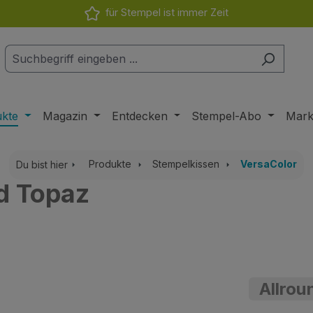
für Stempel ist immer Zeit
ukte
Magazin
Entdecken
Stempel-Abo
Mar
Produkte
Stempelkissen
VersaColor
Du bist hier
d Topaz
Allrou