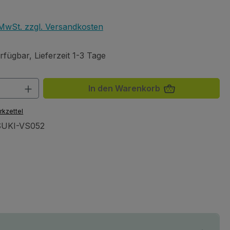
eis:
. MwSt. zzgl. Versandkosten
fügbar, Lieferzeit 1-3 Tage
 Anzahl: Gib den gewünschten Wert ein 
In den Warenkorb
rkzettel
UKI-VS052