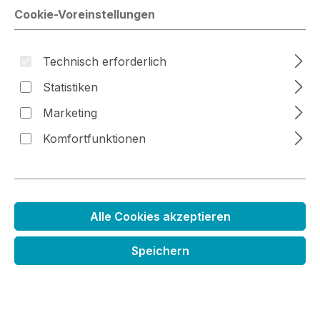
Cookie-Voreinstellungen
Bildergalerie überspringen
Technisch erforderlich
Statistiken
Marketing
Komfortfunktionen
VersaCraft Nachfülltinte
Alle Cookies akzeptieren
Regulärer Preis:
5,99 €
Speichern
Inhalt:
0.03 Liter
(199,67 € / 1 Liter)
Preise inkl. MwSt. zzgl. Versandkosten