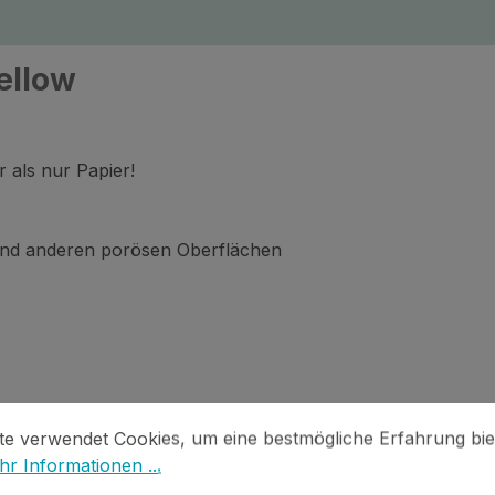
ellow
 als nur Papier!
lz und anderen porösen Oberflächen
stellungen
 verwendet Cookies, um eine bestmögliche Erfahrung biet
te verwendet Cookies, um eine bestmögliche Erfahrung bie
r Informationen ...