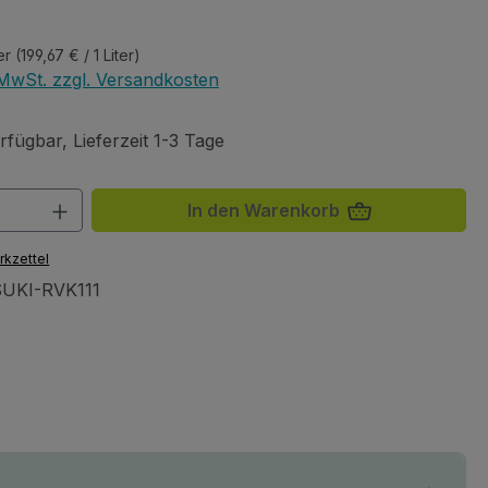
eis:
ter
(199,67 € / 1 Liter)
. MwSt. zzgl. Versandkosten
fügbar, Lieferzeit 1-3 Tage
 Anzahl: Gib den gewünschten Wert ein 
In den Warenkorb
rkzettel
UKI-RVK111