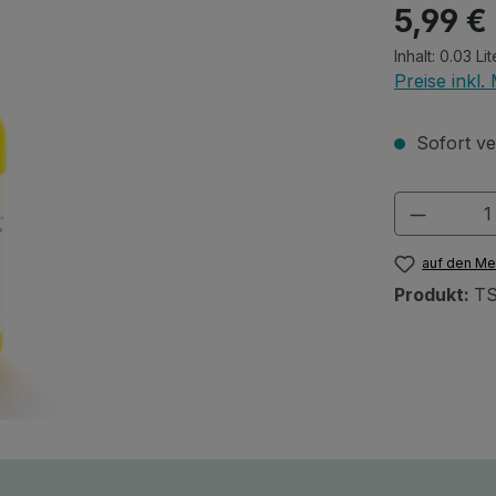
Regulärer Pr
5,99 €
Inhalt:
0.03 Li
Preise inkl
Sofort ver
Produkt
auf den Me
Produkt:
TS