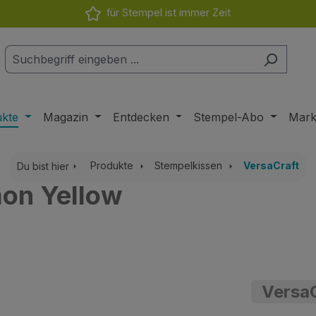
für Stempel ist immer Zeit
ukte
Magazin
Entdecken
Stempel-Abo
Mar
Produkte
Stempelkissen
VersaCraft
Du bist hier
mon Yellow
VersaC