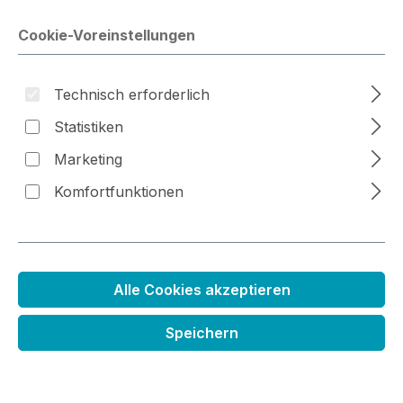
Cookie-Voreinstellungen
Bildergalerie überspringen
Technisch erforderlich
Statistiken
Marketing
Komfortfunktionen
Alle Cookies akzeptieren
Mini Kreidefarbkissen apricot
Speichern
Regulärer Preis:
2,79 €
Preise inkl. MwSt. zzgl. Versandkosten