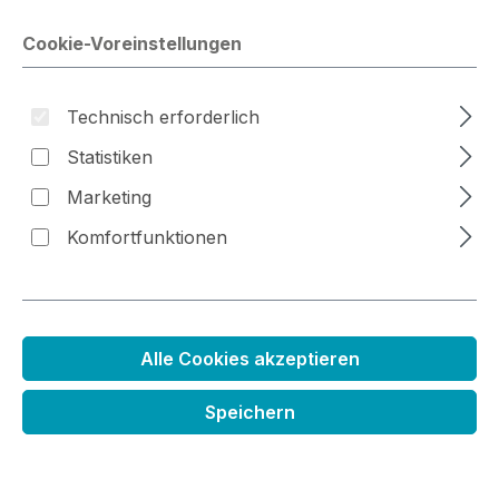
Cookie-Voreinstellungen
Bildergalerie überspringen
Technisch erforderlich
Statistiken
Marketing
Komfortfunktionen
Alle Cookies akzeptieren
Mini Kreidefarbkissen violett
Speichern
Regulärer Preis:
2,79 €
Preise inkl. MwSt. zzgl. Versandkosten