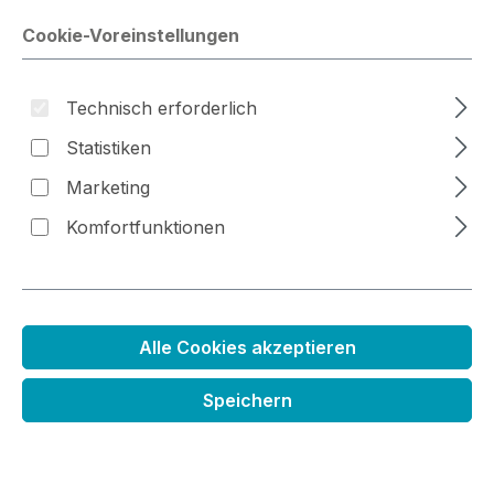
Cookie-Voreinstellungen
Bildergalerie überspringen
Technisch erforderlich
Statistiken
Marketing
Komfortfunktionen
Mini Kreidefarbkissen weizengelb
Alle Cookies akzeptieren
Regulärer Preis:
2,79 €
Speichern
Preise inkl. MwSt. zzgl. Versandkosten
Sofort verfügbar, Lieferzeit 1-3 Tage