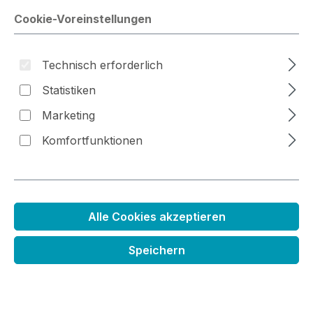
Cookie-Voreinstellungen
Technisch erforderlich
Bildergalerie überspringen
Statistiken
Marketing
Komfortfunktionen
Alle Cookies akzeptieren
Nachfüllfarbe für
Speichern
Kreidestempelkissen
Regulärer Preis:
3,99 €