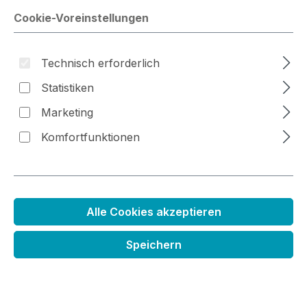
Cookie-Voreinstellungen
Technisch erforderlich
Bildergalerie überspringen
Statistiken
Marketing
Komfortfunktionen
Alle Cookies akzeptieren
Nachfüllfarbe für
Speichern
Kreidestempelkissen
Regulärer Preis:
3,99 €