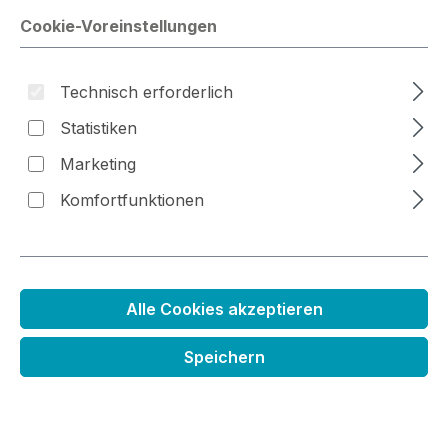
Cookie-Voreinstellungen
Technisch erforderlich
Bildergalerie überspringen
Statistiken
Marketing
Komfortfunktionen
Alle Cookies akzeptieren
Nachfüllfarbe für
Speichern
Kreidestempelkissen
Regulärer Preis:
3,99 €