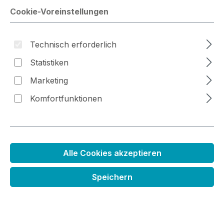
Cookie-Voreinstellungen
Technisch erforderlich
Bildergalerie überspringen
Statistiken
Marketing
Komfortfunktionen
Alle Cookies akzeptieren
Nachfüllfarbe für
Speichern
Kreidestempelkissen
Regulärer Preis:
3,99 €