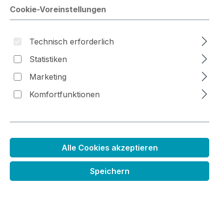
Cookie-Voreinstellungen
Bildergalerie überspringen
Technisch erforderlich
Statistiken
Marketing
Komfortfunktionen
Nachfüllfarbe für
Alle Cookies akzeptieren
Kreidestempelkissen
Speichern
Regulärer Preis:
3,99 €
Inhalt:
0.02 Liter
(199,50 € / 1 Liter)
Preise inkl. MwSt. zzgl. Versandkosten