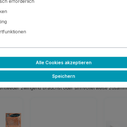
sch erforderlich
iken
ing
tfunktionen
 · ⚙️ Kleinteile / scharfe Kanten · 🚫🍴 Nicht essbar
Alle Cookies akzeptieren
Speichern
 entweder zwingend brauchst oder sinnvollerweise zusamm