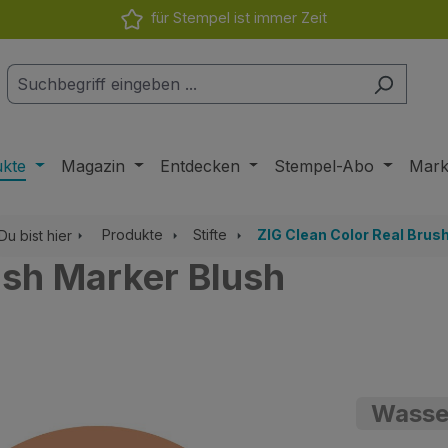
für Stempel ist immer Zeit
ukte
Magazin
Entdecken
Stempel-Abo
Mar
Produkte
Stifte
ZIG Clean Color Real Brus
Du bist hier
ush Marker Blush
Wasser