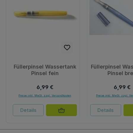
Füllerpinsel Wassertank
Füllerpinsel Wa
Pinsel fein
Pinsel bre
Regulärer Preis:
Reguläre
6,99 €
6,99 €
Preise inkl. MwSt. zzgl. Versandkosten
Preise inkl. MwSt. zzgl. V
Details
Details