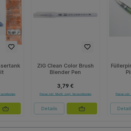
ssertank
ZIG Clean Color Brush
Füllerp
it
Blender Pen
Pi
r Preis:
Regulärer Preis:
3,79 €
ersandkosten
Preise inkl. MwSt. zzgl. Versandkosten
Preise inkl
Details
Detai