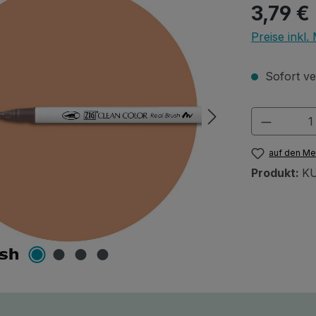
Regulärer Pr
3,79 €
Preise inkl
Sofort ver
Produkt
auf den Me
Produkt:
KU