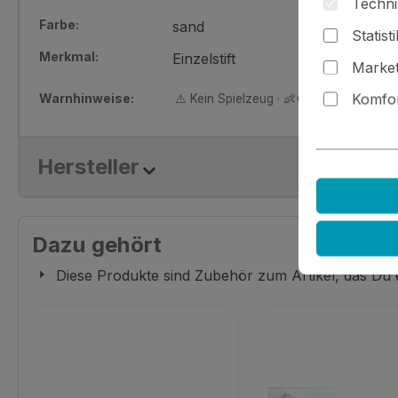
Techni
Farbe:
sand
Statist
Merkmal:
Einzelstift
Market
Warnhinweise:
Komfor
⚠️ Kein Spielzeug · 👶🚫 Nicht für Kinder
Hersteller
Dazu gehört
Diese Produkte sind Zubehör zum Artikel, das Du
Produktgalerie überspringen