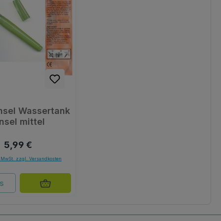
insel Wassertank
nsel mittel
Regulärer Preis:
5,99 €
. MwSt. zzgl. Versandkosten
ls