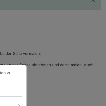
be der Stifte vermalen.
arbe von der Spitze abnehmen und damit malen. Auch
en zu können.
Mehr Informationen ...
ten zu