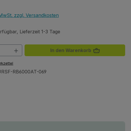
eis:
. MwSt. zzgl. Versandkosten
fügbar, Lieferzeit 1-3 Tage
 Anzahl: Gib den gewünschten Wert ein 
In den Warenkorb
rkzettel
RSF-RB6000AT-069