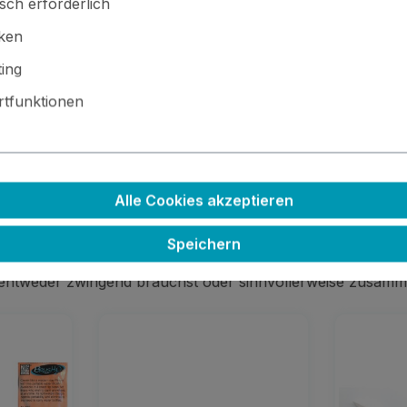
sch erforderlich
iken
ing
tfunktionen
 · ⚙️ Kleinteile / scharfe Kanten · 🚫🍴 Nicht essbar
Alle Cookies akzeptieren
Speichern
 entweder zwingend brauchst oder sinnvollerweise zusamm