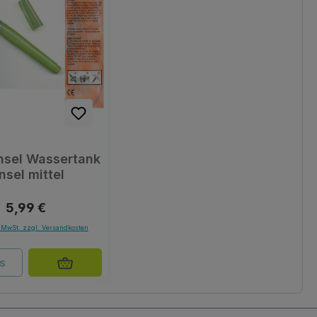
insel Wassertank
nsel mittel
Regulärer Preis:
5,99 €
. MwSt. zzgl. Versandkosten
ls