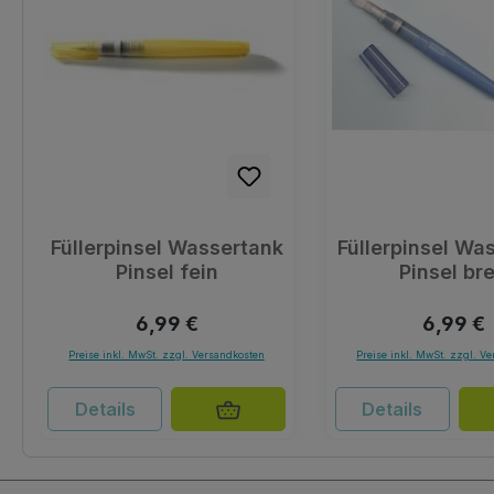
Füllerpinsel Wassertank
Füllerpinsel Wa
Pinsel fein
Pinsel bre
Regulärer Preis:
Reguläre
6,99 €
6,99 €
Preise inkl. MwSt. zzgl. Versandkosten
Preise inkl. MwSt. zzgl. V
Details
Details