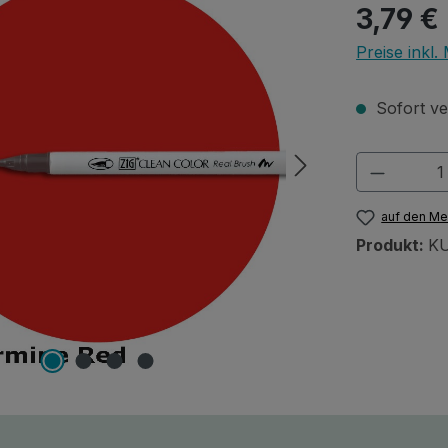
Regulärer Pr
3,79 €
Preise inkl
Sofort ver
Produkt
auf den Me
Produkt:
KU