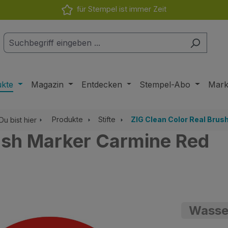
für Stempel ist immer Zeit
ukte
Magazin
Entdecken
Stempel-Abo
Mar
Produkte
Stifte
ZIG Clean Color Real Brus
Du bist hier
rush Marker Carmine Red
Wasser