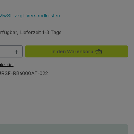
eis:
. MwSt. zzgl. Versandkosten
fügbar, Lieferzeit 1-3 Tage
 Anzahl: Gib den gewünschten Wert ein 
In den Warenkorb
rkzettel
RSF-RB6000AT-022