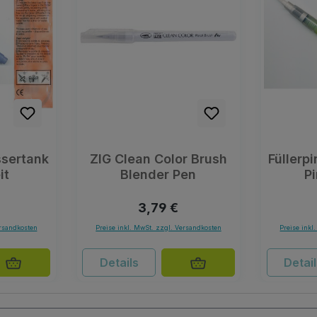
ssertank
ZIG Clean Color Brush
Füllerp
it
Blender Pen
Pi
r Preis:
Regulärer Preis:
3,79 €
ersandkosten
Preise inkl. MwSt. zzgl. Versandkosten
Preise inkl
Details
Detai