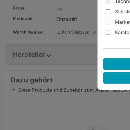
Techni
Farbe:
rot
Statist
Merkmal:
Einzelstift
Market
Warnhinweise:
Komfor
⚠️ Kein Spielzeug · 👶🚫 Nicht für Kinder
Hersteller
Dazu gehört
Diese Produkte sind Zubehör zum Artikel, das Du
Produktgalerie überspringen