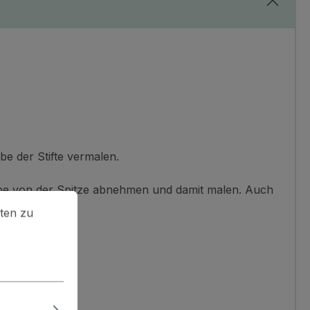
be der Stifte vermalen.
arbe von der Spitze abnehmen und damit malen. Auch
en zu können.
Mehr Informationen ...
ten zu