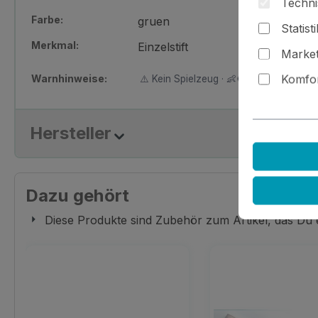
Techni
Farbe:
gruen
Statist
Merkmal:
Einzelstift
Market
Warnhinweise:
Komfor
⚠️ Kein Spielzeug · 👶🚫 Nicht für Kinder
Hersteller
Dazu gehört
Diese Produkte sind Zubehör zum Artikel, das Du
Produktgalerie überspringen