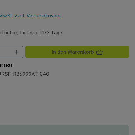
eis:
. MwSt. zzgl. Versandkosten
fügbar, Lieferzeit 1-3 Tage
 Anzahl: Gib den gewünschten Wert ein 
In den Warenkorb
rkzettel
URSF-RB6000AT-040