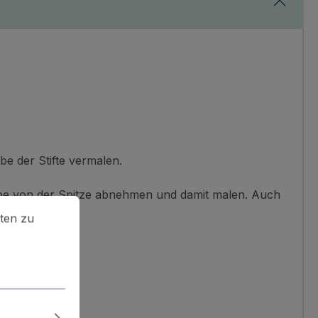
be der Stifte vermalen.
arbe von der Spitze abnehmen und damit malen. Auch
en zu können.
Mehr Informationen ...
ten zu