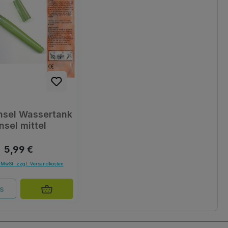
insel Wassertank
nsel mittel
Regulärer Preis:
5,99 €
. MwSt. zzgl. Versandkosten
ls