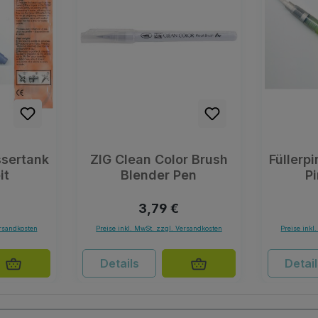
ssertank
ZIG Clean Color Brush
Füllerp
it
Blender Pen
Pi
r Preis:
Regulärer Preis:
3,79 €
ersandkosten
Preise inkl. MwSt. zzgl. Versandkosten
Preise inkl
Details
Detai