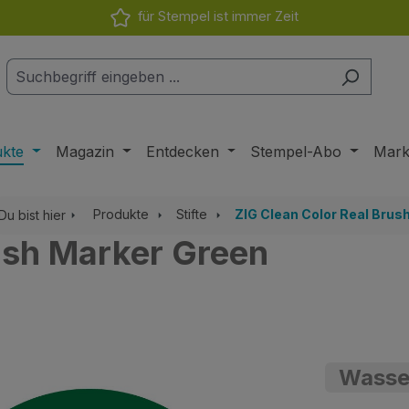
für Stempel ist immer Zeit
ukte
Magazin
Entdecken
Stempel-Abo
Mar
Produkte
Stifte
ZIG Clean Color Real Brus
Du bist hier
ush Marker Green
Wasser