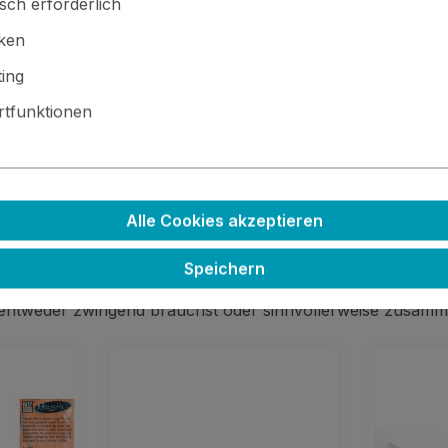
sch erforderlich
iken
ing
tfunktionen
 · ⚙️ Kleinteile / scharfe Kanten · 🚫🍴 Nicht essbar
Alle Cookies akzeptieren
Speichern
 entweder zwingend brauchst oder sinnvollerweise zusamm