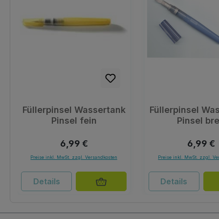
Füllerpinsel Wassertank
Füllerpinsel Wa
Pinsel fein
Pinsel bre
Regulärer Preis:
Reguläre
6,99 €
6,99 €
Preise inkl. MwSt. zzgl. Versandkosten
Preise inkl. MwSt. zzgl. V
Details
Details