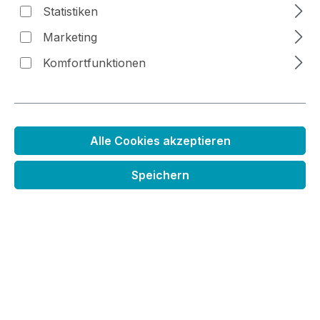
Statistiken
Marketing
Bildergalerie überspringen
Komfortfunktionen
Alle Cookies akzeptieren
Speichern
Flasche mit Schwamm Aplikator
Regulärer Preis:
2,49 €