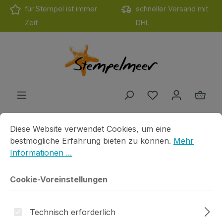
für Stempel ist immer
schneller Versand mit
Zum Hauptinhalt springen
Zeit
DHL
Du hast 0 Produ
Ware
Cookie-Voreinstellungen
Diese Website verwendet Cookies, um eine bestmögliche E
Diese Website verwendet Cookies, um eine
Produkte
Werkzeuge
Tools
Du bist hier
bestmögliche Erfahrung bieten zu können.
Mehr
Informationen ...
Dauber Flasche
Cookie-Voreinstellungen
Technisch erforderlich