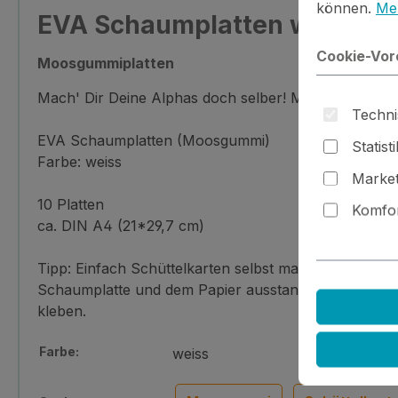
können.
Meh
EVA Schaumplatten weiss (10
Cookie-Vor
Moosgummiplatten
Mach' Dir Deine Alphas doch selber! Moosgummi läss
Techni
EVA Schaumplatten (Moosgummi)
Statist
Farbe: weiss
Market
10 Platten
Komfor
ca. DIN A4 (21*29,7 cm)
Tipp: Einfach Schüttelkarten selbst machen: Platte 
Schaumplatte und dem Papier ausstanzen, Papier rücks
kleben.
Farbe:
weiss