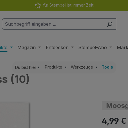
für Stempel ist immer Zeit
ukte
Magazin
Entdecken
Stempel-Abo
Mar
Produkte
Werkzeuge
Tools
Du bist hier
s (10)
Moosg
Regulärer Pr
4,99 €