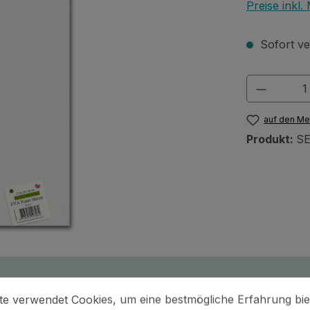
Preise inkl
Sofort ver
Produkt
auf den Me
Produkt:
SE
stellungen
 verwendet Cookies, um eine bestmögliche Erfahrung biet
te verwendet Cookies, um eine bestmögliche Erfahrung bie