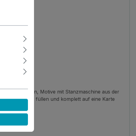
röße zuschneiden, Motive mit Stanzmaschine aus der
it Flitter etc. füllen und komplett auf eine Karte