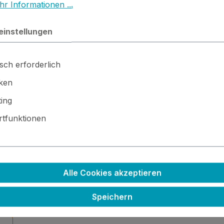
r Informationen ...
)
einstellungen
t sich prima mit Stanzen und der Big Shot ausstanzen.
sch erforderlich
iken
ing
tfunktionen
und Motivpapier (als Abdeckung) etwas kleiner als Karteng
eitig mit Folie bekleben, Schaumplatte aufkleben, Löcher m
Alle Cookies akzeptieren
Speichern