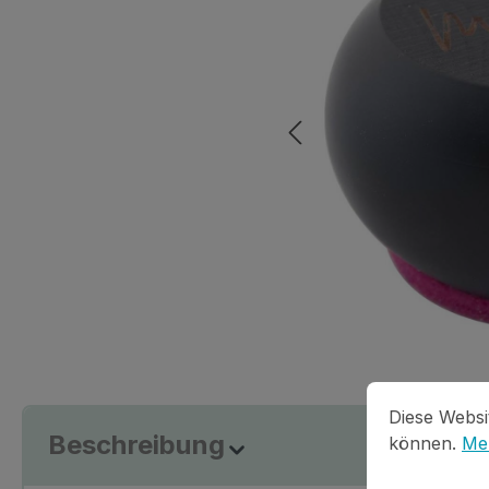
Cookie-Vorein
Diese Website
Diese Websi
Beschreibung
können.
Meh