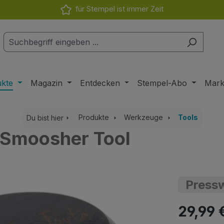
für Stempel ist immer Zeit
ukte
Magazin
Entdecken
Stempel-Abo
Mar
Produkte
Werkzeuge
Tools
Du bist hier
n Smoosher Tool
Pressw
Regulärer Pr
29,99 