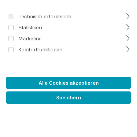
Technisch erforderlich
Bildergalerie überspringen
Statistiken
Marketing
Komfortfunktionen
Alle Cookies akzeptieren
Ersatzschwämmchen für Aplikator
Speichern
eckig
Regulärer Preis:
5,99 €
Preise inkl. MwSt. zzgl. Versandkosten