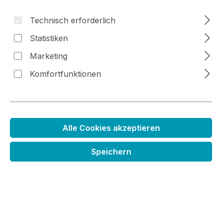
Technisch erforderlich
Bildergalerie überspringen
Statistiken
Marketing
Komfortfunktionen
Alle Cookies akzeptieren
Speichern
Regulärer Preis:
21,99 €
Preise inkl. MwSt. zzgl. Versandkosten