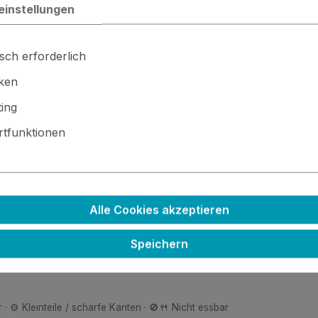
einstellungen
sch erforderlich
iken
ing
legenheit!
tfunktionen
Alle Cookies akzeptieren
Speichern
Geburtstag
 · ⚙️ Kleinteile / scharfe Kanten · 🚫🍴 Nicht essbar