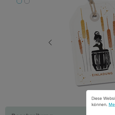
Cookie-Vorein
Diese Website
Diese Websi
können.
Meh