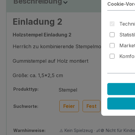
Beschreibung
Cookie-Vor
Einladung 2
Techni
Statist
Holzstempel Einladung 2
Market
Herrlich zu kombinierende Stempelmotive für jede Ge
Komfor
Gummistempel auf Holz montiert
Größe: ca. 1,5*2,5 cm
Produkttyp:
Stempel
Feier
Fest
Geburt
Suchworte:
Warnhinweise:
⚠️ Kein Spielzeug · 👶🚫 Nicht für Kinder