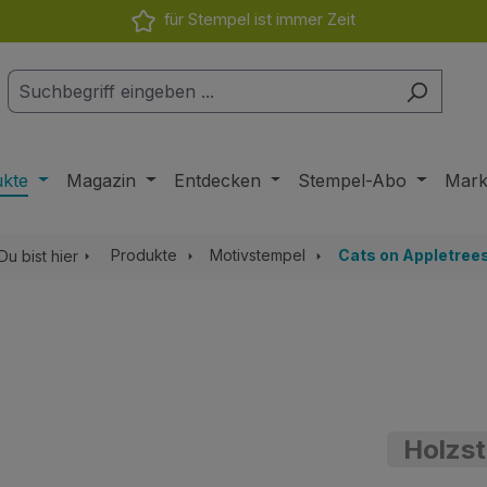
für Stempel ist immer Zeit
ukte
Magazin
Entdecken
Stempel-Abo
Mar
Produkte
Motivstempel
Cats on Appletree
Du bist hier
Holzst