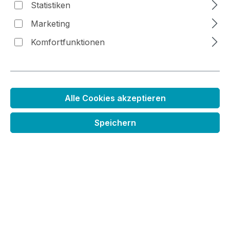
Statistiken
Marketing
Bildergalerie überspringen
Komfortfunktionen
Alle Cookies akzeptieren
Speichern
Regulärer Preis:
6,99 €
Preise inkl. MwSt. zzgl. Versandkosten