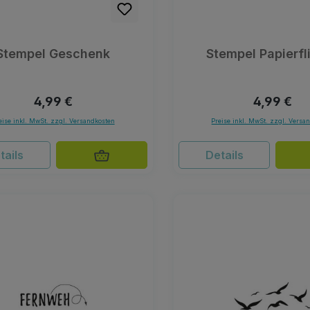
Stempel Geschenk
Stempel Papierfl
Regulärer Preis:
Regulärer 
4,99 €
4,99 €
eise inkl. MwSt. zzgl. Versandkosten
Preise inkl. MwSt. zzgl. Versa
tails
Details