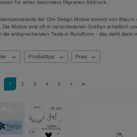
issen für einen besonders filigranen Abdruck.
stempelvariante der Dini Design Motive kommt von Blau in ge
 Die Motive sind oft in verschiedenen Größen erhältlich und
n die entsprechenden Texte in Rundform - das steht dann i
ller
Produkttyp
Preis
Seite
Seite
Seite
Seite
Seite
1
2
3
4
5