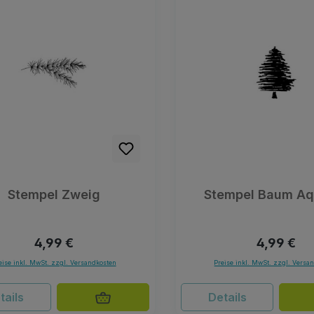
Stempel Zweig
Stempel Baum Aq
Regulärer Preis:
Regulärer 
4,99 €
4,99 €
eise inkl. MwSt. zzgl. Versandkosten
Preise inkl. MwSt. zzgl. Versa
tails
Details