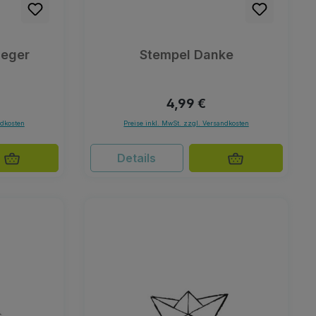
ieger
Stempel Danke
Preis:
Regulärer Preis:
4,99 €
ndkosten
Preise inkl. MwSt. zzgl. Versandkosten
Details