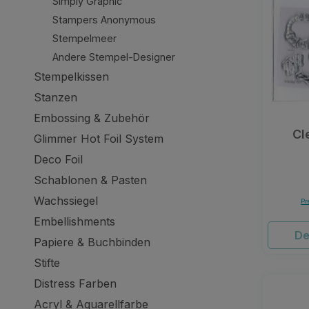
Simply Graphic
Stampers Anonymous
Stempelmeer
Andere Stempel-Designer
Stempelkissen
Stanzen
Embossing & Zubehör
Cl
Glimmer Hot Foil System
Deco Foil
Schablonen & Pasten
Wachssiegel
Pr
Embellishments
De
Papiere & Buchbinden
Stifte
Distress Farben
Acryl & Aquarellfarbe