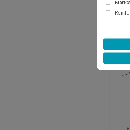
Market
Pr
Komfor
De
S