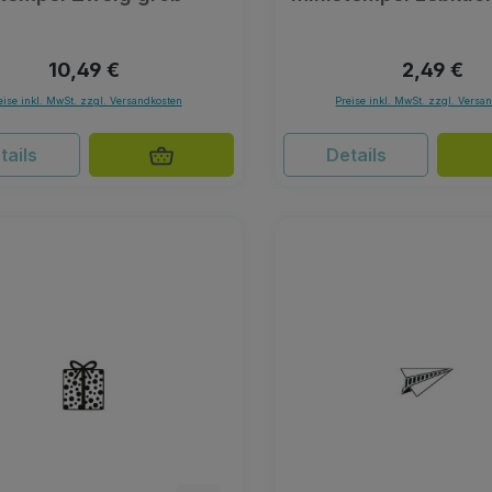
Regulärer Preis:
Regulärer 
10,49 €
2,49 €
eise inkl. MwSt. zzgl. Versandkosten
Preise inkl. MwSt. zzgl. Versa
tails
Details