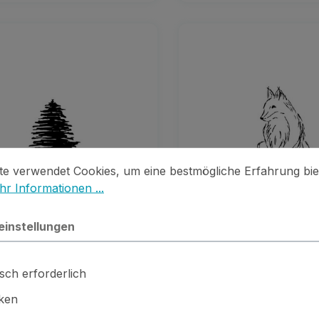
stellungen
 verwendet Cookies, um eine bestmögliche Erfahrung biet
te verwendet Cookies, um eine bestmögliche Erfahrung bie
r Informationen ...
einstellungen
el Baum Aquarell groß
Stempel Fuchs 
sch erforderlich
iken
Regulärer Preis:
Regulärer 
13,99 €
10,49 €