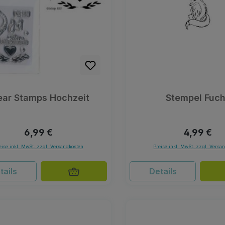
ear Stamps Hochzeit
Stempel Fuc
Regulärer Preis:
Regulärer 
6,99 €
4,99 €
eise inkl. MwSt. zzgl. Versandkosten
Preise inkl. MwSt. zzgl. Versa
tails
Details