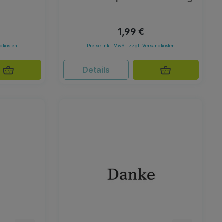
Preis:
Regulärer Preis:
1,99 €
ndkosten
Preise inkl. MwSt. zzgl. Versandkosten
Details