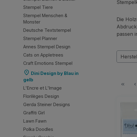
Stempelk
Stempel Tiere
Stempel Menschen &
Die Holz
Monster
Abdruck.
Deutsche Textstempel
passen i
Stempel Planner
Annes Stempel Design
Cats on Appletrees
Herste
Craft Emotions Stempel
Dini Design by Blau in
gelb
L'Encre et L'Image
Florilèges Design
Gerda Steiner Designs
Graffiti Girl
Lawn Fawn
Polka Doodles