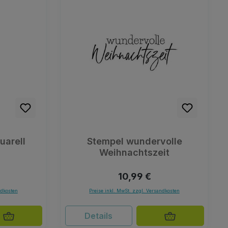
uarell
Stempel wundervolle
Weihnachtszeit
Preis:
Regulärer Preis:
10,99 €
ndkosten
Preise inkl. MwSt. zzgl. Versandkosten
Details