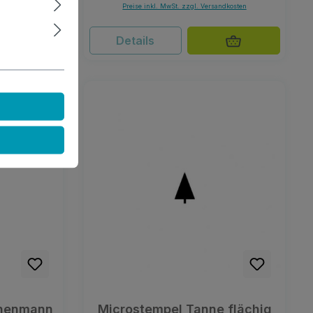
ndkosten
Preise inkl. MwSt. zzgl. Versandkosten
Details
chenmann
Microstempel Tanne flächig