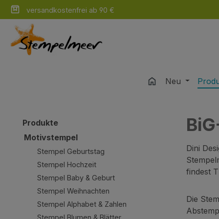
versandkostenfrei ab 90 €
m Hauptinhalt springen
Zur Suche springen
Zur Hauptnavigation springen
Neu
Prod
BiG
Produkte
Motivstempel
Dini Des
Stempel Geburtstag
Stempelm
Stempel Hochzeit
findest 
Stempel Baby & Geburt
Stempel Weihnachten
Die Stem
Stempel Alphabet & Zahlen
Abstempe
Stempel Blumen & Blätter