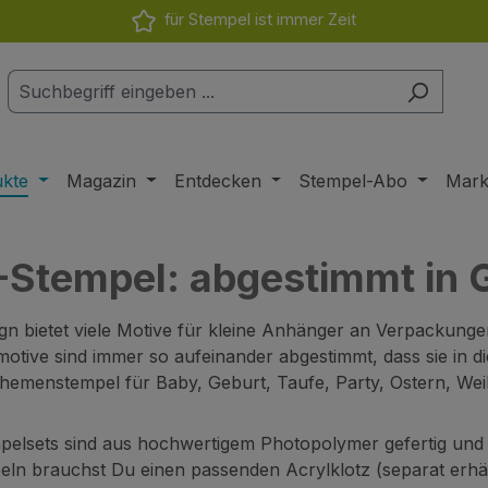
für Stempel ist immer Zeit
ukte
Magazin
Entdecken
Stempel-Abo
Mar
-Stempel: abgestimmt in 
ign bietet viele Motive für kleine Anhänger an Verpackunge
otive sind immer so aufeinander abgestimmt, dass sie in
Themenstempel für Baby, Geburt, Taufe, Party, Ostern, We
pelsets sind aus hochwertigem Photopolymer gefertig un
ln brauchst Du einen passenden Acrylklotz (separat erhält