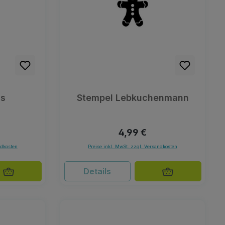
hs
Stempel Lebkuchenmann
Preis:
Regulärer Preis:
4,99 €
ndkosten
Preise inkl. MwSt. zzgl. Versandkosten
Details