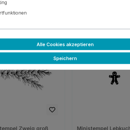
ing
eise inkl. MwSt. zzgl. Versandkosten
Preise inkl. MwSt. zzgl. Versa
tfunktionen
tails
Details
Alle Cookies akzeptieren
Speichern
tempel Zweig groß
Ministempel Lebku