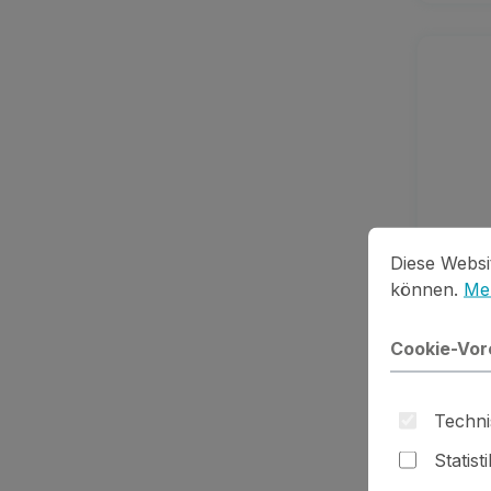
Cookie-Vorein
Diese Website
Diese Websi
können.
Meh
Cookie-Vor
Stemp
Techni
Statist