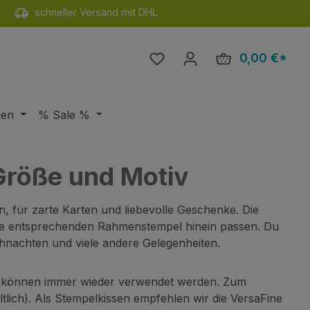
schneller Versand mit DHL
Du hast 0 Produkte auf de
0,00 €*
Ware
ken
% Sale %
Größe und Motiv
n, für zarte Karten und liebevolle Geschenke. Die
 die entsprechenden Rahmenstempel hinein passen. Du
ihnachten und viele andere Gelegenheiten.
d können immer wieder verwendet werden. Zum
lich). Als Stempelkissen empfehlen wir die VersaFine