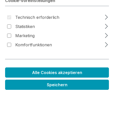
Cookie-Voreinstellungen
Bildergalerie überspringen
Technisch erforderlich
Statistiken
Marketing
Komfortfunktionen
Alle Cookies akzeptieren
Speichern
Stempelset Weihnachtskätzchen
Regulärer Preis:
17,99 €