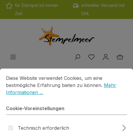
für Stempel ist immer
schneller Versand mit
Zum Hauptinhalt springen
Zeit
DHL
Du hast 0 Produ
Ware
Cookie-Voreinstellungen
Diese Website verwendet Cookies, um eine bestmögliche E
Diese Website verwendet Cookies, um eine
Produkte
Motivstempel
Gerda Steiner
Du bist hier
bestmögliche Erfahrung bieten zu können.
Mehr
CL Tangled Penguin
Informationen ...
Cookie-Voreinstellungen
Technisch erforderlich