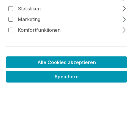
Statistiken
Bildergalerie überspringen
Marketing
Komfortfunktionen
Alle Cookies akzeptieren
Speichern
Stanzenset Blüten
Regulärer Preis:
16,99 €