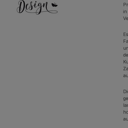
Pr
in
Ve
Es
Fa
un
de
Ku
Za
au
Di
ge
la
ho
au