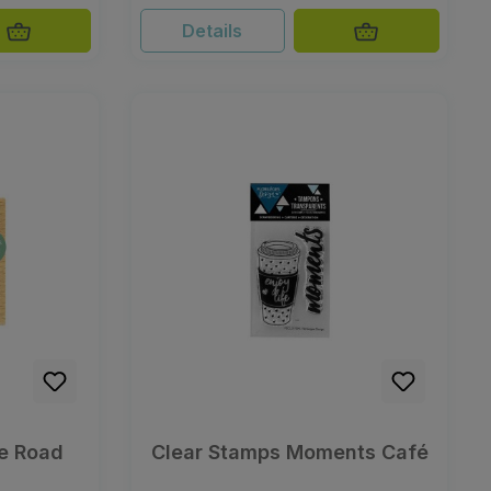
Details
he Road
Clear Stamps Moments Café