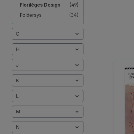
Florilèges Design
(49)
Foldersys
(34)
G
H
J
K
L
M
N