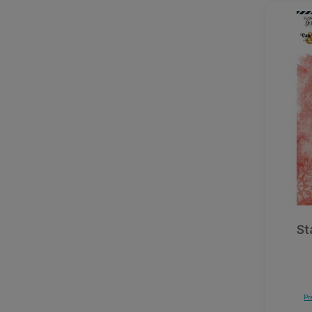
St
Pr