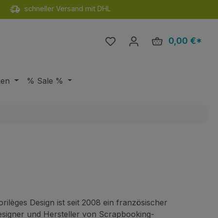
schneller Versand mit DHL
Du hast 0 Produkte auf de
0,00 €*
Ware
ken
% Sale %
orilèges Design ist seit 2008 ein französischer
signer und Hersteller von Scrapbooking-