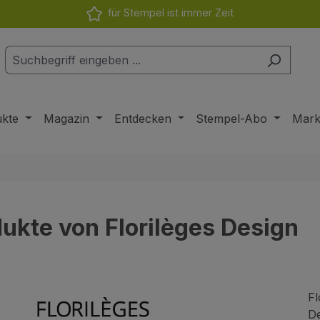
für Stempel ist immer Zeit
ukte
Magazin
Entdecken
Stempel-Abo
Mar
ukte von Florilèges Design
Fl
De