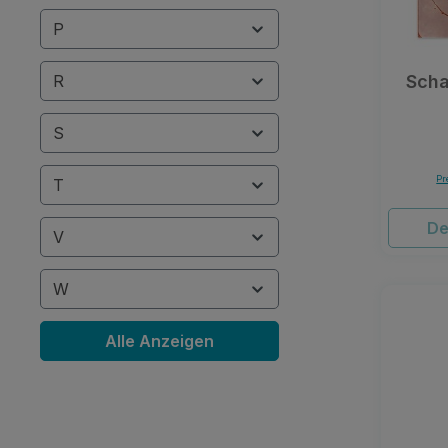
P
R
Scha
S
Pr
T
De
V
W
Alle Anzeigen