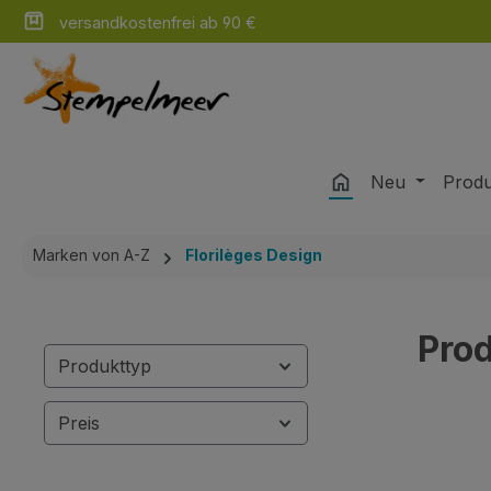
versandkostenfrei ab 90 €
m Hauptinhalt springen
Zur Suche springen
Zur Hauptnavigation springen
Neu
Prod
Marken von A-Z
Florilèges Design
Prod
Produkttyp
Preis