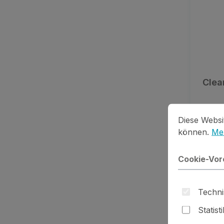
Clea
Cookie-Vorein
Diese Website
Diese Websi
können.
Meh
Pr
De
Cookie-Vor
Techni
Statist