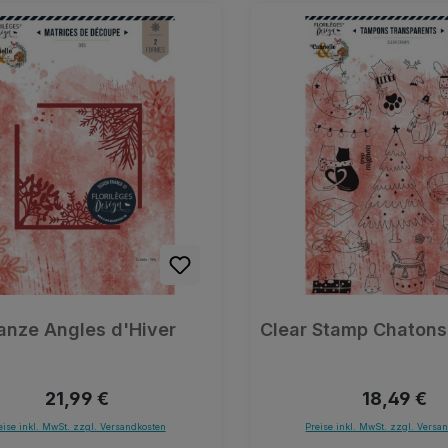
anze Angles d'Hiver
Clear Stamp Chaton
Regulärer Preis:
Regulärer 
21,99 €
18,49 €
eise inkl. MwSt. zzgl. Versandkosten
Preise inkl. MwSt. zzgl. Versa