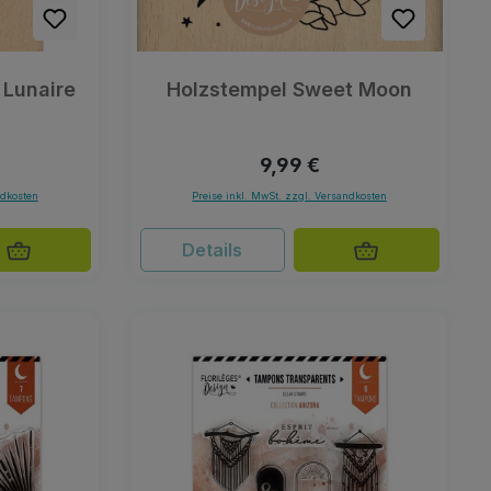
 Lunaire
Holzstempel Sweet Moon
Preis:
Regulärer Preis:
9,99 €
ndkosten
Preise inkl. MwSt. zzgl. Versandkosten
Details