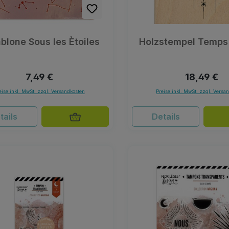
blone Sous les Ètoiles
Holzstempel Temps
Regulärer Preis:
Regulärer 
7,49 €
18,49 €
eise inkl. MwSt. zzgl. Versandkosten
Preise inkl. MwSt. zzgl. Versa
tails
Details