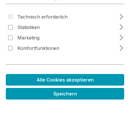
Bildergalerie überspringen
Technisch erforderlich
Statistiken
Marketing
Komfortfunktionen
Alle Cookies akzeptieren
Speichern
Stanze Hintergrund Ostern
Regulärer Preis:
34,99 €