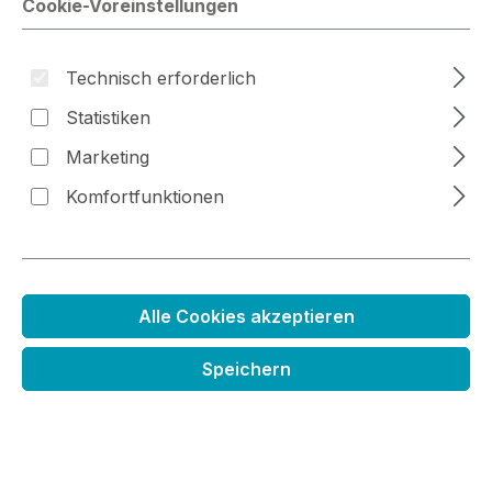
Cookie-Voreinstellungen
Bildergalerie überspringen
Technisch erforderlich
Statistiken
Marketing
Komfortfunktionen
Alle Cookies akzeptieren
Speichern
Stanzenset Waldhintergrund
Regulärer Preis:
28,99 €