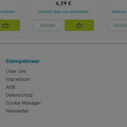
r Preis:
Regulärer Preis:
4,29 €
ersandkosten
Preise inkl. MwSt. zzgl. Versandkosten
Preise inkl
Details
Detai
Stempelmeer
Über uns
Impressum
AGB
Datenschutz
Cookie Manager
Newsletter