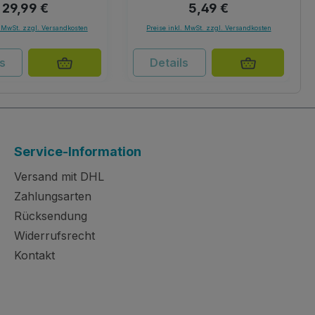
Regulärer Preis:
Regulärer Preis:
29,99 €
5,49 €
. MwSt. zzgl. Versandkosten
Preise inkl. MwSt. zzgl. Versandkosten
ls
Details
Service-Information
Versand mit DHL
Zahlungsarten
Rücksendung
Widerrufsrecht
Kontakt