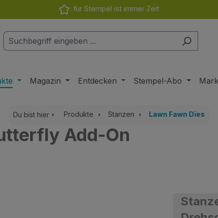
für Stempel ist immer Zeit
ukte
Magazin
Entdecken
Stempel-Abo
Mar
Produkte
Stanzen
Lawn Fawn Dies
Du bist hier
utterfly Add-On
Stanze
Drehs