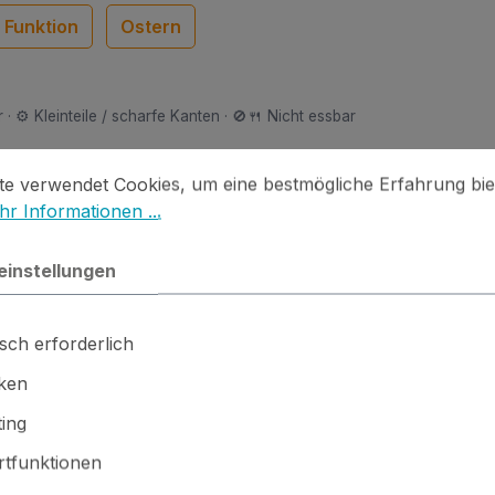
Funktion
Ostern
 · ⚙️ Kleinteile / scharfe Kanten · 🚫🍴 Nicht essbar
stellungen
 verwendet Cookies, um eine bestmögliche Erfahrung biet
te verwendet Cookies, um eine bestmögliche Erfahrung bie
r Informationen ...
einstellungen
 entweder zwingend brauchst oder sinnvollerweise zusamm
sch erforderlich
iken
ing
tfunktionen