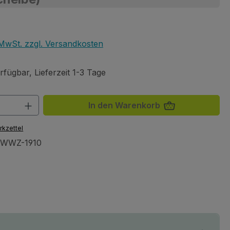
eis:
. MwSt. zzgl. Versandkosten
fügbar, Lieferzeit 1-3 Tage
 Anzahl: Gib den gewünschten Wert ein 
In den Warenkorb
rkzettel
AWWZ-1910