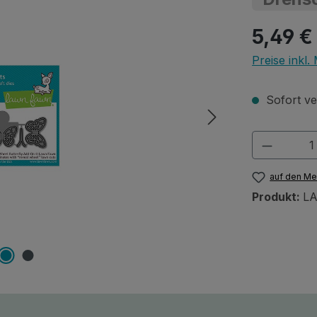
Regulärer Pr
5,49 €
Preise inkl
Sofort ver
Produkt
auf den Me
Produkt:
L