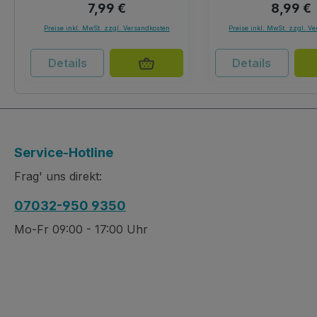
Regulärer Preis:
Reguläre
7,99 €
8,99 €
Preise inkl. MwSt. zzgl. Versandkosten
Preise inkl. MwSt. zzgl. V
Details
Details
Service-Hotline
Frag' uns direkt:
07032-950 9350
Mo-Fr 09:00 - 17:00 Uhr