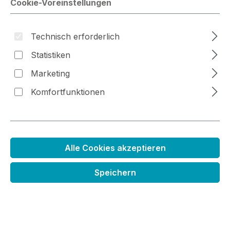
Cookie-Voreinstellungen
Bildergalerie überspringen
Technisch erforderlich
Statistiken
Marketing
Komfortfunktionen
Alle Cookies akzeptieren
Speichern
Stanzenset Drehscheibe
Regulärer Preis:
29,99 €