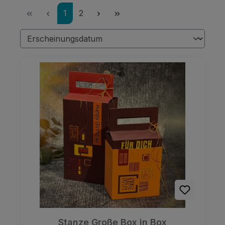
Seite
Seite
1
2
Stanze Große Box in Box