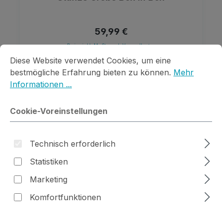
Regulärer Preis:
59,99 €
Preise inkl. MwSt. zzgl. Versandkosten
Cookie-Voreinstellungen
Diese Website verwendet Cookies, um eine bestmögliche E
Diese Website verwendet Cookies, um eine
Details
bestmögliche Erfahrung bieten zu können.
Mehr
Informationen ...
Cookie-Voreinstellungen
Technisch erforderlich
Statistiken
Marketing
Komfortfunktionen