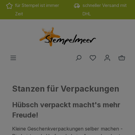
für Stempel ist immer
schneller Versand mit
Zum Hauptinhalt springen
Zeit
DHL
Du hast 0 Produ
Ware
Stanzen für Verpackungen
Hübsch verpackt macht's mehr
Freude!
Kleine Geschenkverpackungen selber machen -