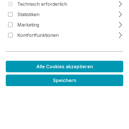
Technisch erforderlich
Statistiken
Bildergalerie überspringen
Marketing
Komfortfunktionen
Alle Cookies akzeptieren
Speichern
Antihaft-Falzbein
Regulärer Preis:
24,99 €