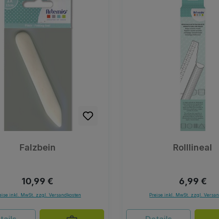
Falzbein
Rolllineal
Regulärer Preis:
Regulärer 
10,99 €
6,99 €
eise inkl. MwSt. zzgl. Versandkosten
Preise inkl. MwSt. zzgl. Versa