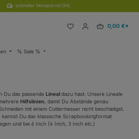
schneller Versand mit DHL
Du hast 0 Produkte auf de
0,00 €*
Ware
ken
% Sale %
enn Du das passende
Lineal
dazu hast. Unsere Lineale
t mehrere
Hilfslinien
, damit Du Abstände genau
Schneiden mit einem Cuttermesser nicht beschädigst.
ung kannst Du das klassische Scrapbookingformat
egen und bei 6 Inch (4 Inch, 3 Inch etc.)