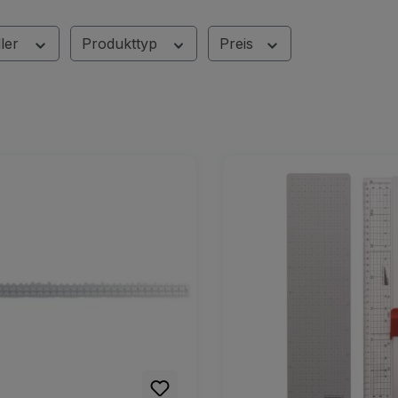
ller
Produkttyp
Preis