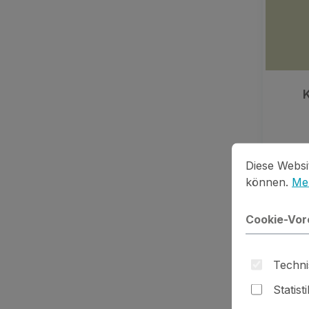
Cookie-Vorein
Diese Website
Pr
Diese Websi
können.
Meh
De
Cookie-Vor
Techni
Statist