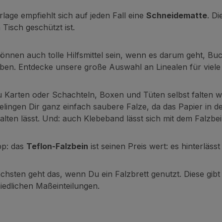
rlage empfiehlt sich auf jeden Fall eine
Schneidematte
. D
 Tisch geschützt ist.
können auch tolle Hilfsmittel sein, wenn es darum geht, B
ben. Entdecke unsere große Auswahl an Linealen für vie
Karten oder Schachteln, Boxen und Tüten selbst falten will
elingen Dir ganz einfach saubere Falze, da das Papier in d
 falten lässt. Und: auch Klebeband lässt sich mit dem Falzbe
pp: das
Teflon-Falzbein
ist seinen Preis wert: es hinterläs
chsten geht das, wenn Du ein Falzbrett genutzt. Diese gib
iedlichen Maßeinteilungen.