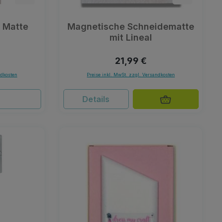
t Matte
Magnetische Schneidematte
mit Lineal
Preis:
Regulärer Preis:
21,99 €
ndkosten
Preise inkl. MwSt. zzgl. Versandkosten
Details