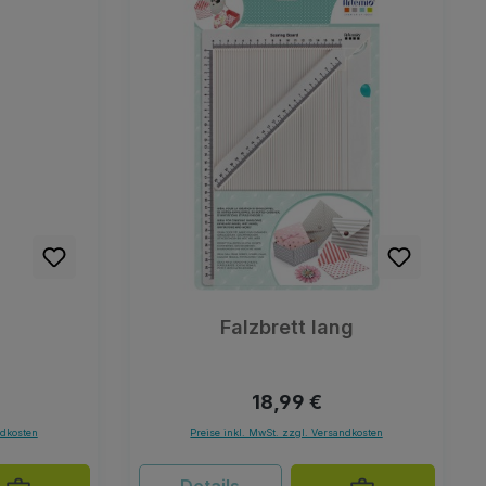
Falzbrett lang
Preis:
Regulärer Preis:
18,99 €
ndkosten
Preise inkl. MwSt. zzgl. Versandkosten