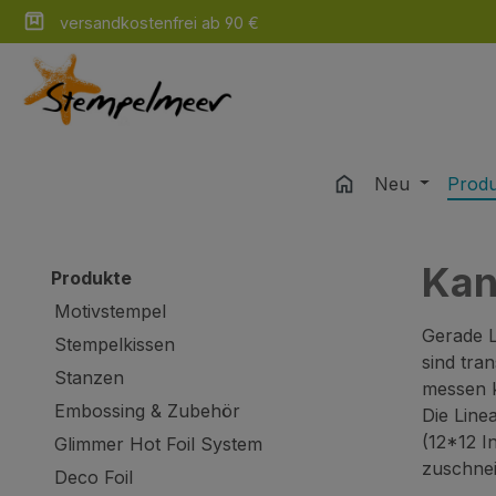
versandkostenfrei ab 90 €
m Hauptinhalt springen
Zur Suche springen
Zur Hauptnavigation springen
Neu
Prod
Kan
Produkte
Motivstempel
Gerade L
Stempelkissen
sind tra
Stanzen
messen k
Embossing & Zubehör
Die Line
(12*12 I
Glimmer Hot Foil System
zuschnei
Deco Foil