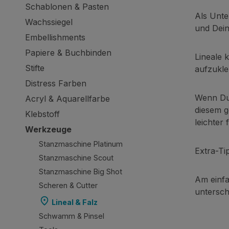
Schablonen & Pasten
Als Unte
Wachssiegel
und Dein
Embellishments
Papiere & Buchbinden
Lineale 
Stifte
aufzukle
Distress Farben
Wenn Du 
Acryl & Aquarellfarbe
diesem g
Klebstoff
leichter
Werkzeuge
Stanzmaschine Platinum
Extra-Ti
Stanzmaschine Scout
Stanzmaschine Big Shot
Am einfa
Scheren & Cutter
untersch
Lineal & Falz
Schwamm & Pinsel