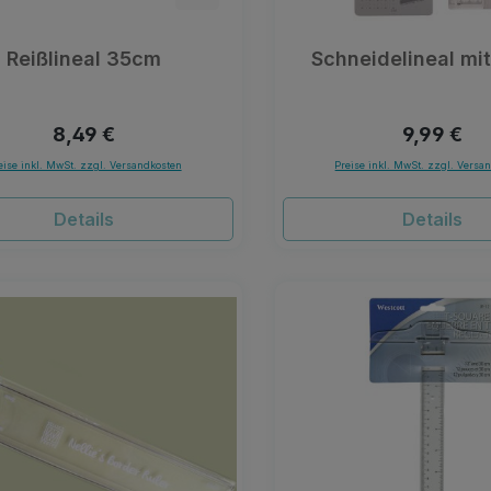
Reißlineal 35cm
Schneidelineal mi
Regulärer Preis:
Regulärer 
8,49 €
9,99 €
eise inkl. MwSt. zzgl. Versandkosten
Preise inkl. MwSt. zzgl. Versa
Details
Details