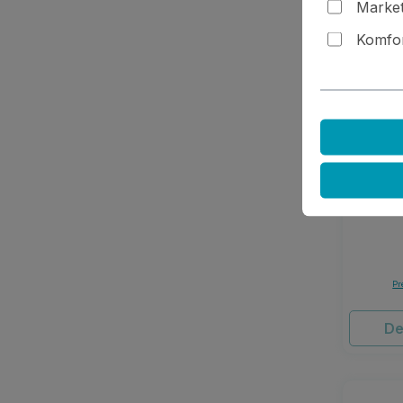
Market
Komfor
Flexi
Pr
De