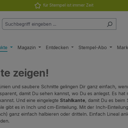
für Stempel ist immer Zeit
ukte
Magazin
Entdecken
Stempel-Abo
Mar
te zeigen!
inien und saubere Schnitte gelingen Dir ganz einfach, w
nsparent, damit Du sehen kannst, wo Du es anlegst. Es ha
annst. Und eine eingelegte
Stahlkante
, damit Du es beim 
ale gibt es in Inch und cm-Einteilung. Mit der Inch-Einteil
nch) ganz einfach halbieren oder dritteln. Einfach Lineal anl
den.