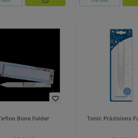
tails
Details
Teflon Bone Folder
Tonic Präzisions F