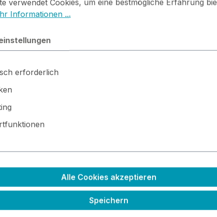
te verwendet Cookies, um eine bestmögliche Erfahrung bie
r Informationen ...
einstellungen
sch erforderlich
iken
ing
tfunktionen
derstand und leichtes Übertragen auf's Papier
r 12 Inch Alben mit Dreifachlochung
Alle Cookies akzeptieren
Speichern