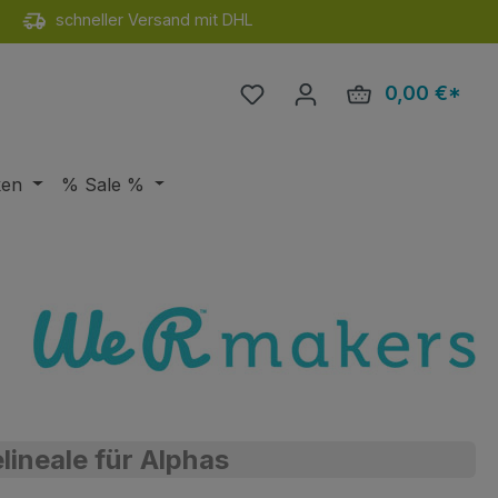
schneller Versand mit DHL
Du hast 0 Produkte auf de
0,00 €*
Ware
ken
% Sale %
lineale für Alphas