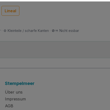
Lineal
 · ⚙️ Kleinteile / scharfe Kanten · 🚫🍴 Nicht essbar
Stempelmeer
Über uns
Impressum
AGB