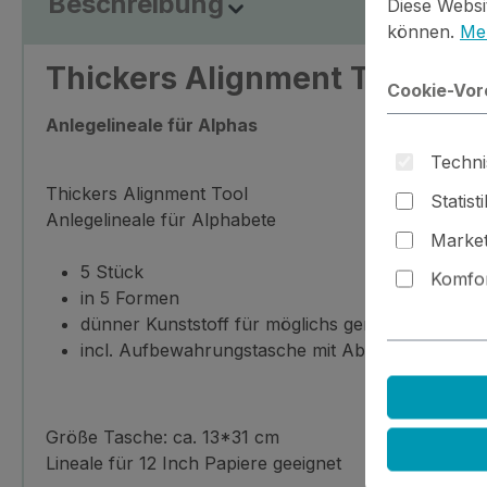
Beschreibung
Diese Websi
können.
Meh
Thickers Alignment Tool
Cookie-Vor
Anlegelineale für Alphas
Techni
Thickers Alignment Tool
Statist
Anlegelineale für Alphabete
Market
5 Stück
Komfor
in 5 Formen
dünner Kunststoff für möglichs geringen Klebewi
incl. Aufbewahrungstasche mit Abheftstreifen fü
Größe Tasche: ca. 13*31 cm
Lineale für 12 Inch Papiere geeignet