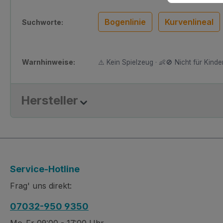
Bogenlinie
Kurvenlineal
Suchworte:
Warnhinweise:
⚠️ Kein Spielzeug · 👶🚫 Nicht für Kinder
Hersteller
Service-Hotline
Frag' uns direkt:
07032-950 9350
Mo-Fr 09:00 - 17:00 Uhr