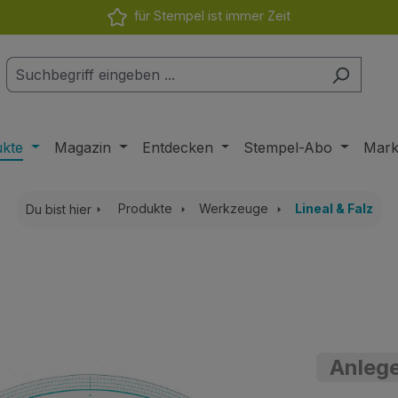
für Stempel ist immer Zeit
ukte
Magazin
Entdecken
Stempel-Abo
Mar
Produkte
Werkzeuge
Lineal & Falz
Du bist hier
Anlege