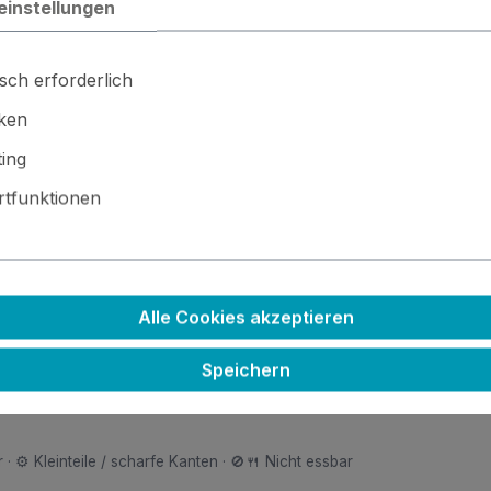
einstellungen
sch erforderlich
iken
ing
 Crafts
tfunktionen
 ins Gerät eingesetzt.
Alle Cookies akzeptieren
Speichern
r
Messer
Perforier-Schnitt
 · ⚙️ Kleinteile / scharfe Kanten · 🚫🍴 Nicht essbar