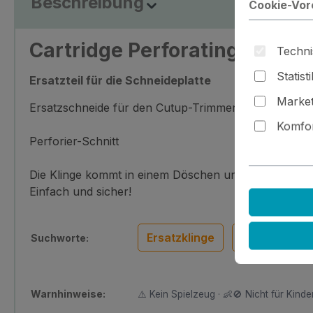
Beschreibung
Cookie-Vor
Cartridge Perforating Blade
Techni
Statist
Ersatzteil für die Schneideplatte
Market
Ersatzschneide für den Cutup-Trimmer von American
Komfor
Perforier-Schnitt
Die Klinge kommt in einem Döschen und wird komplett
Einfach und sicher!
Ersatzklinge
Ersatzmesse
Suchworte:
Warnhinweise:
⚠️ Kein Spielzeug · 👶🚫 Nicht für Kinder