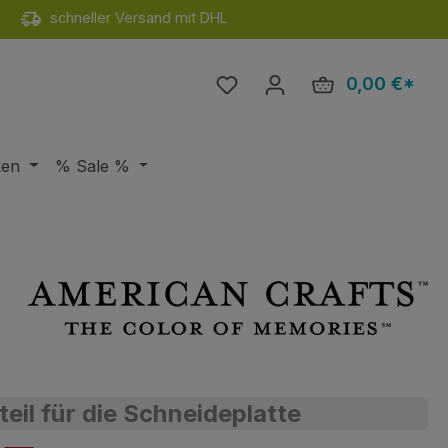
schneller Versand mit DHL
Du hast 0 Produkte auf de
0,00 €*
Ware
ken
% Sale %
teil für die Schneideplatte