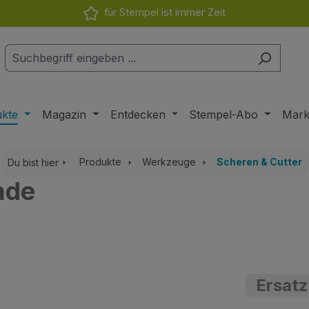
für Stempel ist immer Zeit
ukte
Magazin
Entdecken
Stempel-Abo
Mar
Produkte
Werkzeuge
Scheren & Cutter
Du bist hier
ade
Ersatz