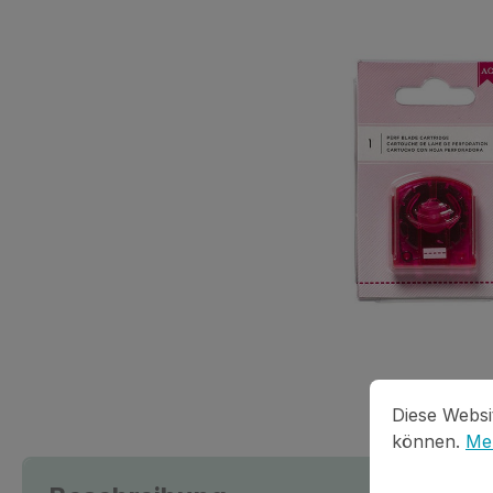
Cookie-Vorein
Diese Website
Diese Websi
können.
Meh