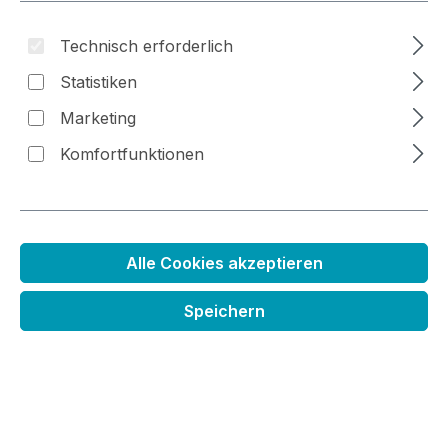
Technisch erforderlich
Statistiken
Bildergalerie überspringen
Marketing
Komfortfunktionen
Alle Cookies akzeptieren
Speichern
Regulärer Preis:
5,49 €