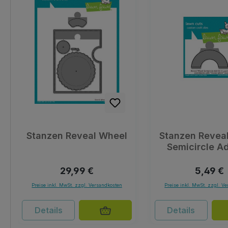
Stanzen Reveal Wheel
Stanzen Revea
Semicircle A
Regulärer Preis:
Reguläre
29,99 €
5,49 €
Preise inkl. MwSt. zzgl. Versandkosten
Preise inkl. MwSt. zzgl. V
Details
Details