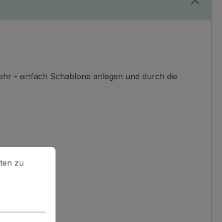
hr - einfach Schablone anlegen und durch die
en zu können.
Mehr Informationen ...
ten zu