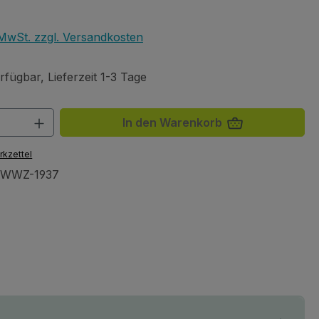
eis:
. MwSt. zzgl. Versandkosten
fügbar, Lieferzeit 1-3 Tage
 Anzahl: Gib den gewünschten Wert ein 
In den Warenkorb
rkzettel
AWWZ-1937