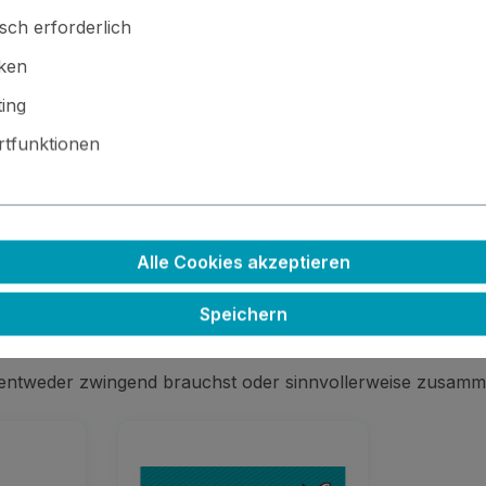
sch erforderlich
iken
Fenster
Funktion
ing
tfunktionen
 · ⚙️ Kleinteile / scharfe Kanten · 🚫🍴 Nicht essbar
Alle Cookies akzeptieren
Speichern
 entweder zwingend brauchst oder sinnvollerweise zusamm