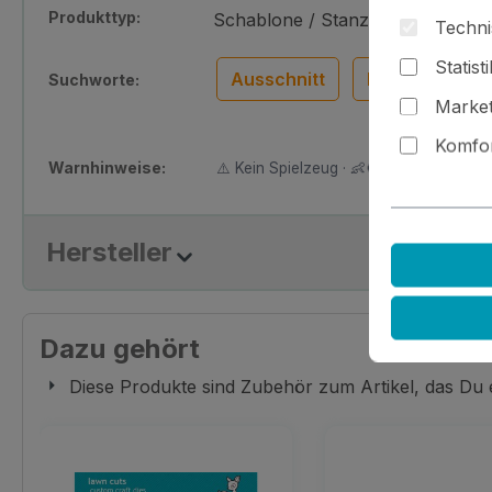
Produkttyp:
Schablone / Stanze
Techni
Statist
Ausschnitt
Drehscheibe
Suchworte:
Market
Komfor
Warnhinweise:
⚠️ Kein Spielzeug · 👶🚫 Nicht für Kinder
Hersteller
Dazu gehört
Diese Produkte sind Zubehör zum Artikel, das Du
Produktgalerie überspringen