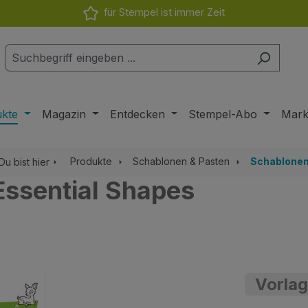
für Stempel ist immer Zeit
ukte
Magazin
Entdecken
Stempel-Abo
Mar
Produkte
Schablonen & Pasten
Schablone
Du bist hier
Essential Shapes
Vorlag