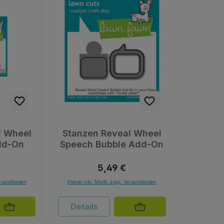
l Wheel
Stanzen Reveal Wheel
dd-On
Speech Bubble Add-On
r Preis:
Regulärer Preis:
5,49 €
ersandkosten
Preise inkl. MwSt. zzgl. Versandkosten
Details