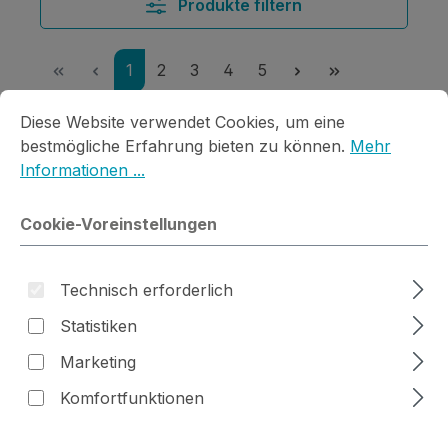
Produkte filtern
Seite
Seite
Seite
Seite
Seite
1
2
3
4
5
Cookie-Voreinstellungen
Diese Website verwendet Cookies, um eine bestmögliche E
Diese Website verwendet Cookies, um eine
bestmögliche Erfahrung bieten zu können.
Mehr
Informationen ...
Cookie-Voreinstellungen
Technisch erforderlich
Statistiken
Marketing
Komfortfunktionen