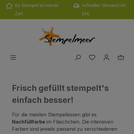
für Stempel ist immer
schneller Versand mit
Zum Hauptinhalt springen
Zeit
DHL
Du hast 0 Produ
Ware
Frisch gefüllt stempelt's
einfach besser!
Für die meisten Stempelkissen gibt es
Nachfüllfarbe
im Fläschchen. Die intensiven
Farben sind jeweils passend zu verschiedenen