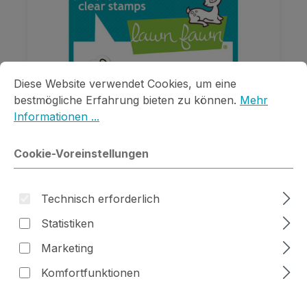
Cookie-Voreinstellungen
Diese Website verwendet Cookies, um eine bestmögliche E
Diese Website verwendet Cookies, um eine
bestmögliche Erfahrung bieten zu können.
Mehr
Informationen ...
Cookie-Voreinstellungen
Clear Stamp Mice Tools Add-On
Technisch erforderlich
Statistiken
Regulärer Preis:
4,29 €
Marketing
Preise inkl. MwSt. zzgl. Versandkosten
Komfortfunktionen
Details