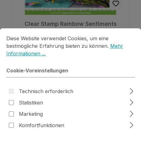
Clear Stamp Rainbow Sentiments
Cookie-Voreinstellungen
Diese Website verwendet Cookies, um eine bestmögliche E
Diese Website verwendet Cookies, um eine
Regulärer Preis:
8,49 €
bestmögliche Erfahrung bieten zu können.
Mehr
Informationen ...
Preise inkl. MwSt. zzgl. Versandkosten
Details
Cookie-Voreinstellungen
Technisch erforderlich
Statistiken
Marketing
Komfortfunktionen