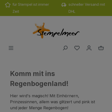
für Stempel ist immer
schneller Versand mit
Zum Hauptinhalt springen
Zeit
DHL
Du hast 0 Produ
Ware
Komm mit ins
Regenbogenland!
Hier wird's magisch! Mit Einhörnern,
Prinzessinnen, allem was glitzert und pink ist
und jeder Menge Regenbogen!