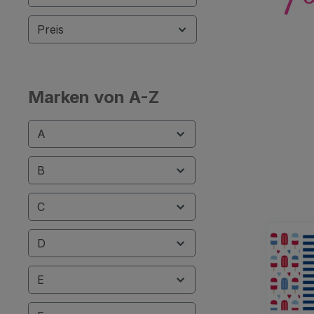
Preis
Marken von A-Z
A
B
C
D
E