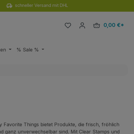
schneller Versand mit DHL
Du hast 0 Produkte auf de
0,00 €*
Ware
ken
% Sale %
 Favorite Things bietet Produkte, die frisch, fröhlich
d ganz unverwechselbar sind. Mit Clear Stamps und