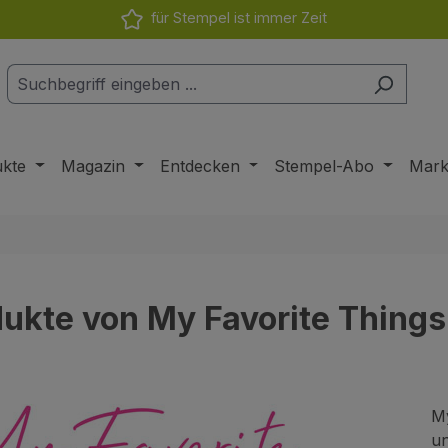
für Stempel ist immer Zeit
ukte
Magazin
Entdecken
Stempel-Abo
Mar
ukte von My Favorite Things
My
un