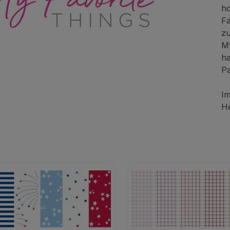
ho
Fa
z
My
ha
Pa
Im
He