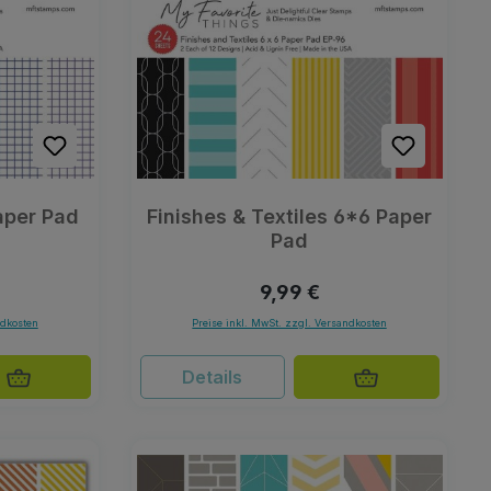
aper Pad
Finishes & Textiles 6*6 Paper
Pad
Preis:
Regulärer Preis:
9,99 €
ndkosten
Preise inkl. MwSt. zzgl. Versandkosten
Details