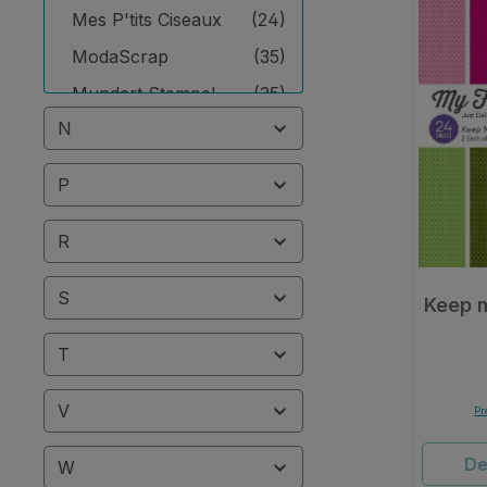
Mes P'tits Ciseaux
(24)
ModaScrap
(35)
Mundart Stempel
(35)
N
My Favorite Things
(19)
P
R
S
Keep m
T
V
Pr
De
W