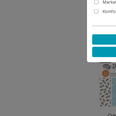
Market
Pr
Komfor
De
Cre