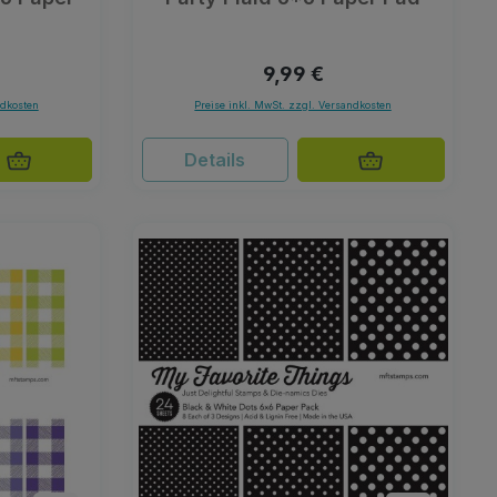
Preis:
Regulärer Preis:
9,99 €
ndkosten
Preise inkl. MwSt. zzgl. Versandkosten
Details