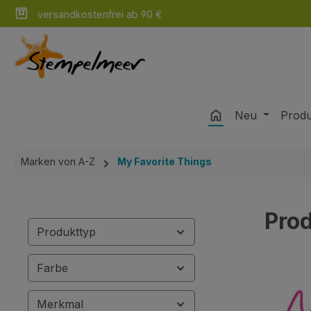
versandkostenfrei ab 90 €
m Hauptinhalt springen
Zur Suche springen
Zur Hauptnavigation springen
Neu
Prod
Marken von A-Z
My Favorite Things
Prod
Produkttyp
Farbe
Merkmal