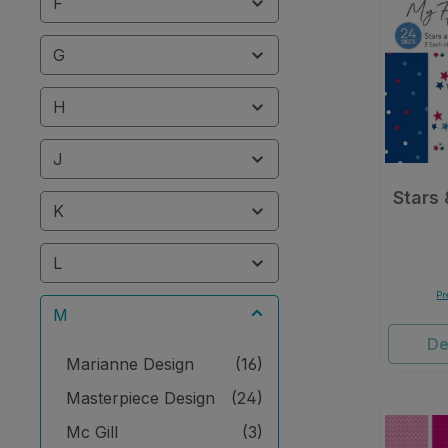
F
G
H
J
Stars 
K
L
Pr
M
De
Marianne Design
(16)
Masterpiece Design
(24)
Mc Gill
(3)