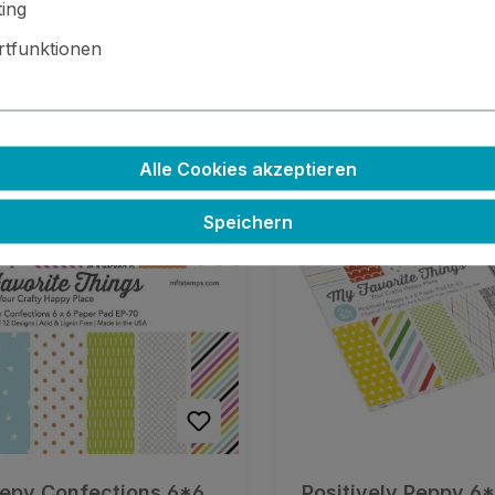
ing
eise inkl. MwSt. zzgl. Versandkosten
Preise inkl. MwSt. zzgl. Versa
tfunktionen
tails
Details
Alle Cookies akzeptieren
Speichern
epy Confections 6*6
Positively Peppy 6