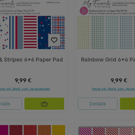
& Stripes 6*6 Paper Pad
Rainbow Grid 6*6 P
Regulärer Preis:
Regulärer 
9,99 €
9,99 €
eise inkl. MwSt. zzgl. Versandkosten
Preise inkl. MwSt. zzgl. Versa
tails
Details