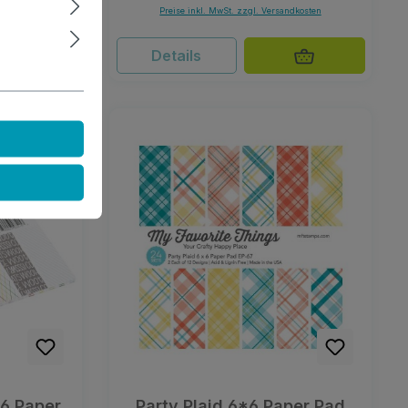
ndkosten
Preise inkl. MwSt. zzgl. Versandkosten
Details
*6 Paper
Party Plaid 6*6 Paper Pad