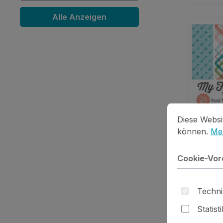
Alle Anzeigen
Cookie-Vorein
Diese Website
Diese Websi
können.
Meh
Cookie-Vor
Road 
Techni
Statist