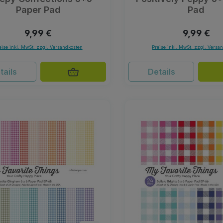
Paper Pad
Pad
Regulärer Preis:
Regulärer 
9,99 €
9,99 €
eise inkl. MwSt. zzgl. Versandkosten
Preise inkl. MwSt. zzgl. Versa
tails
Details