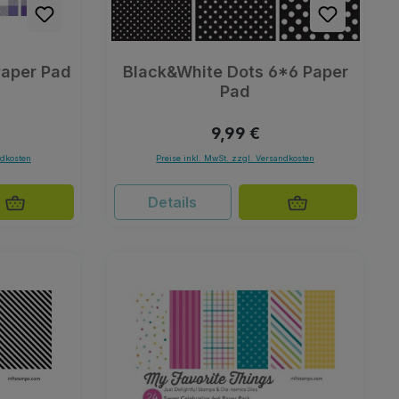
Paper Pad
Black&White Dots 6*6 Paper
Pad
Preis:
Regulärer Preis:
9,99 €
ndkosten
Preise inkl. MwSt. zzgl. Versandkosten
Details