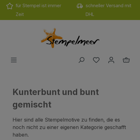
für Stempel ist immer
schneller Versand mit
Zum Hauptinhalt springen
Zeit
DHL
Du hast 0 Produ
Ware
Kunterbunt und bunt
gemischt
Hier sind alle Stempelmotive zu finden, die es
noch nicht zu einer eigenen Kategorie geschafft
haben.