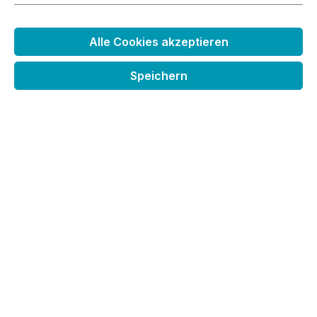
Details
Alle Cookies akzeptieren
Speichern
Stempelset In Ruhe Kleine Göhr.e
Design