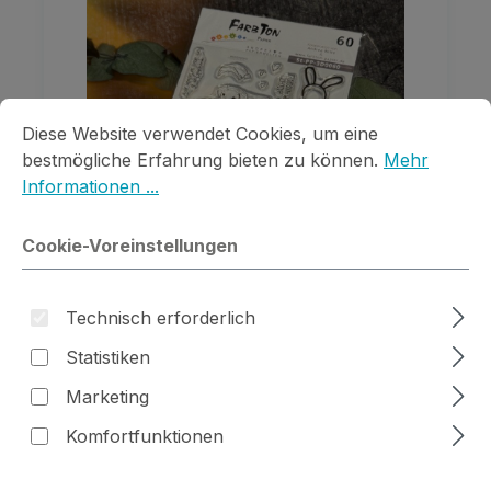
Cookie-Voreinstellungen
Diese Website verwendet Cookies, um eine bestmögliche E
Diese Website verwendet Cookies, um eine
bestmögliche Erfahrung bieten zu können.
Mehr
Informationen ...
Cookie-Voreinstellungen
Technisch erforderlich
Stempelset Hundeliebe
Statistiken
Marketing
Regulärer Preis:
14,99 €
Komfortfunktionen
Preise inkl. MwSt. zzgl. Versandkosten