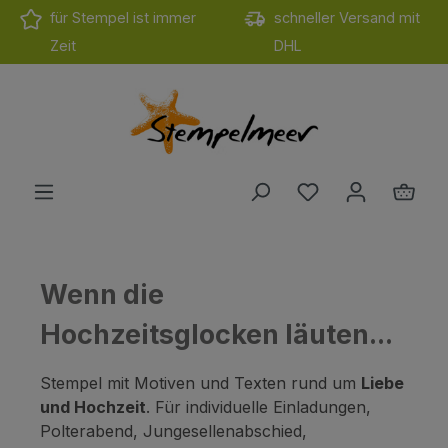
für Stempel ist immer
schneller Versand mit
Zum Hauptinhalt springen
Zeit
DHL
Du hast 0 Produ
Ware
Wenn die
Hochzeitsglocken läuten...
Stempel mit Motiven und Texten rund um
Liebe
und Hochzeit
. Für individuelle Einladungen,
Polterabend, Jungesellenabschied,