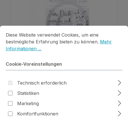
Cookie-Voreinstellungen
Diese Website verwendet Cookies, um eine bestmögliche E
Diese Website verwendet Cookies, um eine
bestmögliche Erfahrung bieten zu können.
Mehr
Informationen ...
Cookie-Voreinstellungen
Clear Stamps Für Dich würde ich
Technisch erforderlich
Regulärer Preis:
12,99 €
Statistiken
Preise inkl. MwSt. zzgl. Versandkosten
Marketing
Komfortfunktionen
Details